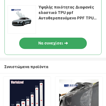
Υψηλής ποιότητας Διαφανές
ελαστικό TPU ppf
Αυτοθεραπευόμενο PPF TPU
Προστατευτικό φιλμ βινυλίου
αυτοκινήτου
Να συνεχίσει
Συνιστώμενα προϊόντα