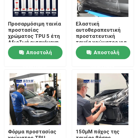
Προσαρμόσιμη ταινία
Ελαστική
προστασίας
αυτοθεραπευτική
χρώματος TPU 5 έτη
προστατευτική
Αξιοζωή εισαγόμενη
ταινία χρώματος για
κόλλα
περιτύλιξη
Αποστολή
Αποστολή
αμαξώματος
αυτοκινήτου
ερώτησης
ερώτησης
Αρχική Σελίδα
Προϊόντα
Φόρμα προστασίας
150μM πάχος της
Βίντεο
χρώματος TPU
ταινίας βάσης