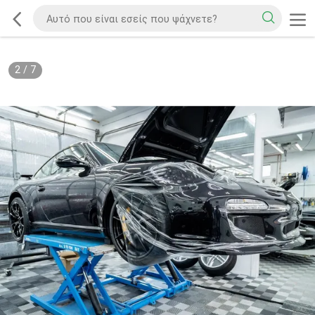
2
/
7