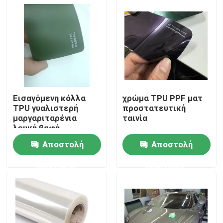
Εισαγόμενη κόλλα
χρώμα TPU PPF ματ
TPU γυαλιστερή
προστατευτική
μαργαριταρένια
ταινία
λευκή βαφή
αυτοκινήτου με
Αποστολή
Αποστολή
εξαιρετική αντοχή
Αρχική Σελίδα
ερώτησης
ερώτησης
Προϊόντα
Βίντεο