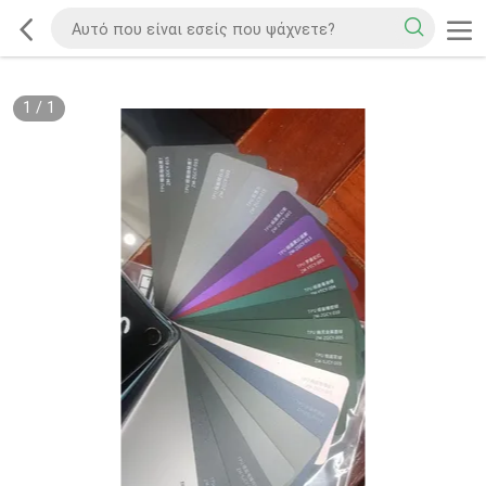
1
/
1