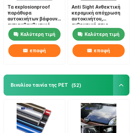
Τα explosionproof
Anti Sight Ανθεκτική
παράθυρα
κεραμική απόχρωση
αυτοκινήτων βάφουν
αυτοκινήτου,
αντιεκθαμβωτικό
ανθεκτική στις
πρακτικό για το
καιρικές συνθήκες
Καλύτερη τιμή
Καλύτερη τιμή
αυτόματο γυαλί
αντηλιακή μεμβράνη
για αυτοκίνητο
επαφή
επαφή
Βινυλίου ταινία της PET
(52)