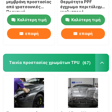
μεμβράνη προστασίας
Θερμότητα PPF
από γρατσουνιές
έγχρωμο περιτύλιγμα,
Πρακτική
γυαλιστερό
μεταλλικό βαμπίρ
Καλύτερη τιμή
Καλύτερη τιμή
κόκκινο περιτύλιγμα
βινυλίου
επαφή
επαφή
Ταινία προστασίας χρωμάτων TPU
(67)