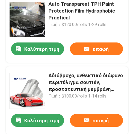
Auto Transparent TPH Paint
Protection Film Hydrophobic
Practical
Τιμή：$120.00/rolls 1-29 rolls
Καλύτερη τιμή
επαφή
Αδιάβροχο, ανθεκτικό διάφανο
περιτύλιγμα σουτιέν,
προστατευτική μεμβράνη
βαφής ανθεκτική στη φθορά
Τιμή：$100.00/rolls 1-14 rolls
Καλύτερη τιμή
επαφή