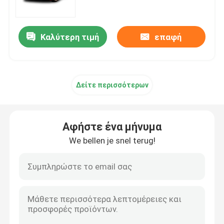
Ταινία προστασίας χρωμάτων TPU
Καλύτερη τιμή
επαφή
Ταινία προστασίας βαφής TPH
Δείτε περισσότερων
Απόχρωση παραθύρων αυτοκινήτων
Βινυλίου ταινία της PET
Αφήστε ένα μήνυμα
We bellen je snel terug!
Βινυλίου ταινία PVC
Βιβλίο δειγμάτων περικαλυμμάτων αυτοκινήτων
Εργαλείο περιτύλιξης αυτοκινήτου