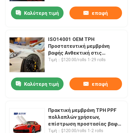
Καλύτερη τιμή
επαφή
Σχετικά με εμάς
Γύρος εργοστασίων
ISO14001 OEM TPH
Προστατευτική μεμβράνη
βαφής Ανθεκτική στις
Ποιοτικός έλεγχος
γρατσουνιές Ανθεκτική
Τιμή：$120.00/rolls 1-29 rolls
επαφή
Καλύτερη τιμή
επαφή
Νέα
Πρακτική μεμβράνη TPH PPF
Όλες οι περιπτώσεις
πολλαπλών χρήσεων,
επίστρωση προστασίας βαφής
Έγχρωμη μεμβράνη προστασίας βαφής
από άμμο
Τιμή：$120.00/rolls 1-2 rolls