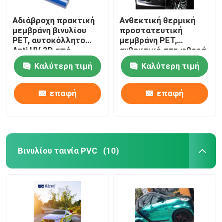
Αδιάβροχη πρακτική
Ανθεκτική θερμική
μεμβράνη βινυλίου
προστατευτική
PET, αυτοκόλλητο
μεμβράνη PET,
Anti UV 3D από
ανθεκτικό στη φθορά
ανθρακόνημα
4D βινύλιο από
Καλύτερη τιμή
Καλύτερη τιμή
ανθρακονήματα
επαφή
επαφή
Βινυλίου ταινία PVC
(10)