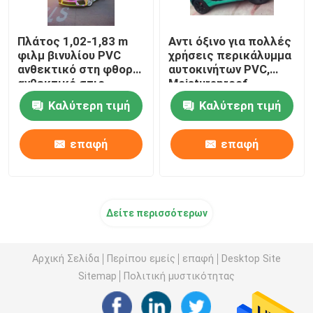
Πλάτος 1,02-1,83 m
Αντι όξινο για πολλές
φιλμ βινυλίου PVC
χρήσεις περικάλυμμα
ανθεκτικό στη φθορά,
αυτοκινήτων PVC,
ανθεκτικό στις
Moistureproof
καιρικές συνθήκες, μη
αυτοκόλλητη
Καλύτερη τιμή
Καλύτερη τιμή
τοξικό
ετικέττα
αυτοκινήτων
μεταλλινών
επαφή
επαφή
Δείτε περισσότερων
Αρχική Σελίδα
Περίπου εμείς
επαφή
Desktop Site
Sitemap
Πολιτική μυστικότητας