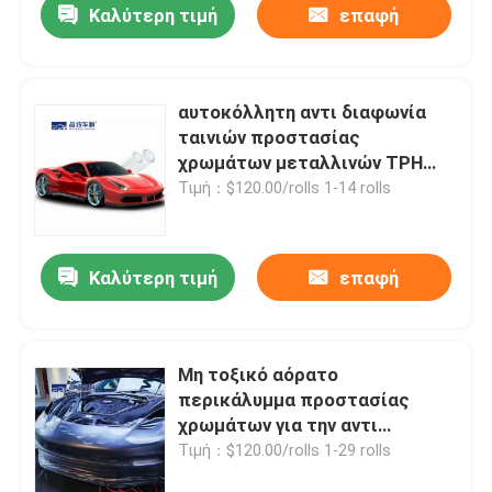
Καλύτερη τιμή
επαφή
αυτοκόλλητη αντι διαφωνία
ταινιών προστασίας
χρωμάτων μεταλλινών TPH
1.52x15m
Τιμή：$120.00/rolls 1-14 rolls
Καλύτερη τιμή
επαφή
Αρχική Σελίδα
Μη τοξικό αόρατο
περικάλυμμα προστασίας
Προϊόντα
χρωμάτων για την αντι
γρατσουνιά αυτοκινήτων
Τιμή：$120.00/rolls 1-29 rolls
Βίντεο