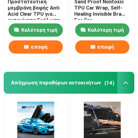
Προστατευτική
Sand Proof Nontoxic
μεμβράνη βαφής Anti
TPU Car Wrap, Self-
Acid Clear TPU για
Healing Invisible Bra
αυτοκίνητα Ευέλικτη
For Car
πολλαπλών χρήσεων
Καλύτερη τιμή
Καλύτερη τιμή
επαφή
επαφή
Απόχρωση παραθύρων αυτοκινήτων
(14)